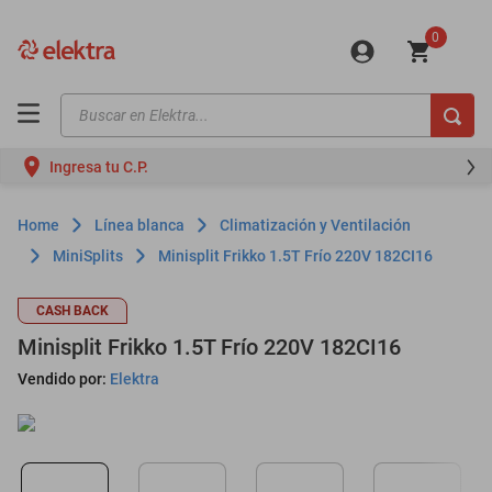
0
Buscar en Elektra...
TÉRMINOS MÁS BUSCADOS
Ingresa tu C.P.
motos
moto
Línea blanca
Climatización y Ventilación
celulares
MiniSplits
Minisplit Frikko 1.5T Frío 220V 182CI16
iphones
CASH BACK
refrigeradores
Minisplit Frikko 1.5T Frío 220V 182CI16
lavadoras
Vendido por:
Elektra
colchones
salas
oppo