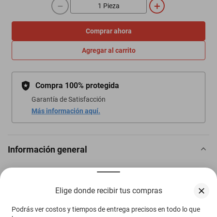
－
＋
Comprar ahora
Agregar al carrito
Compra 100% protegida
Garantía de Satisfacción
Más información aquí.
Información general
Tonelaje: 1.5 Toneladas
Elige donde recibir tus compras
Tipo de clima: Frío
Voltajes: 220 V
Podrás ver costos y tiempos de entrega precisos en todo lo que
Requiere instalación: No Incluida