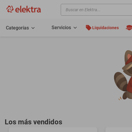
Buscar en Elektra...
TÉRMINOS MÁS BUSCADOS
motos
Servicios
Categorías
Liquidaciones
moto
celulares
iphones
refrigeradores
lavadoras
colchones
salas
motoneta
oppo
Los más vendidos