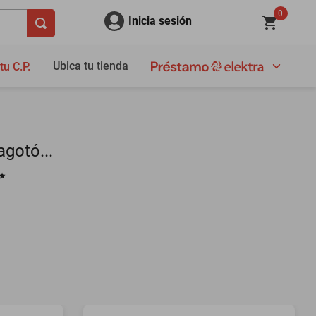
0
Inicia sesión
Ubica tu tienda
tu C.P.
gotó...
✨