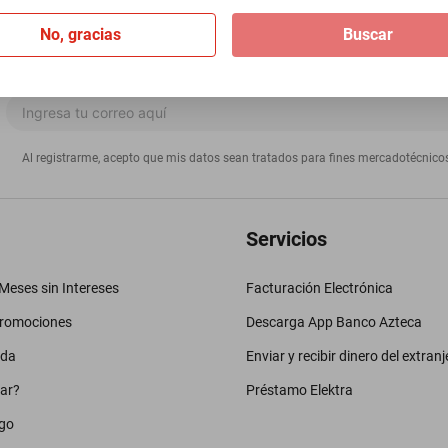
No, gracias
Buscar
Al registrarme, acepto que mis datos sean tratados para fines mercadotécnico
Servicios
eses sin Intereses
Facturación Electrónica
promociones
Descarga App Banco Azteca
uda
Enviar y recibir dinero del extranj
ar?
Préstamo Elektra
go