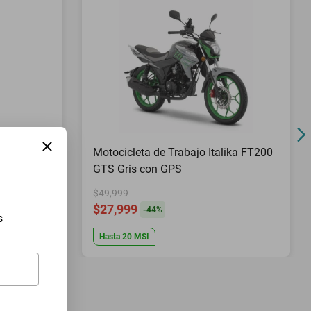
Pies Top
Motocicleta de Trabajo Italika FT200
GTS Gris con GPS
$49,999
$27,999
-
44
%
s
Hasta
20
MSI