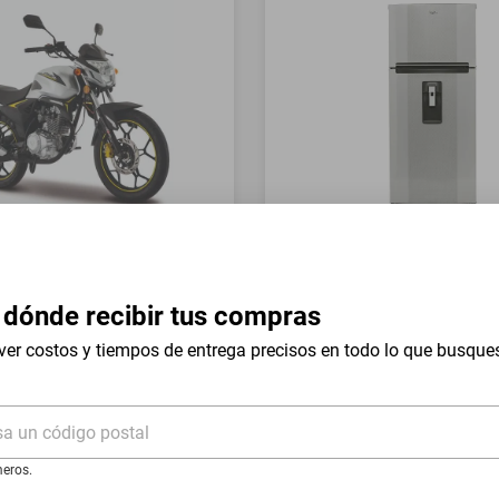
a Italika FT150 GTS Gris
Refrigerador Whirlpool 17 
Mount WT1736N Silver
 dónde recibir tus compras
$19,999
$9999
-
54
%
-
50
%
ver costos y tiempos de entrega precisos en todo lo que busque
I
Hasta
18
MSI
de
$555.5
sa un código postal
eros.