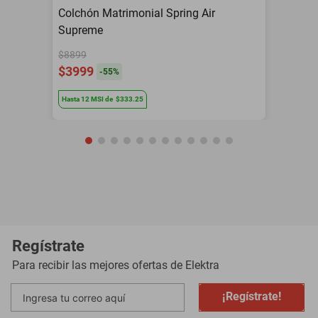
Colchón Matrimonial Spring Air
Supreme
$8899
$3999
-
55
%
Hasta
12
MSI
de
$333.25
Regístrate
Para recibir las mejores ofertas de
Elektra
¡Regístrate!