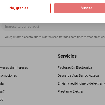
No, gracias
Buscar
Al registrarme, acepto que mis datos sean tratados para fines mercadotécnico
Servicios
eses sin Intereses
Facturación Electrónica
promociones
Descarga App Banco Azteca
uda
Enviar y recibir dinero del extranj
ar?
Préstamo Elektra
go