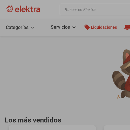
Buscar en Elektra...
TÉRMINOS MÁS BUSCADOS
motos
Servicios
Categorías
Liquidaciones
moto
celulares
iphones
refrigeradores
lavadoras
colchones
salas
motoneta
oppo
Los más vendidos