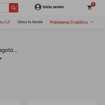
0
Inicia sesión
Ubica tu tienda
tu C.P.
gotó...
✨