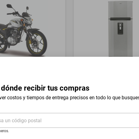
a Italika FT150 GTS Gris
Refrigerador Whirlpool 17 
Mount WT1736N Silver
 dónde recibir tus compras
$19,999
$9999
-
54
%
-
50
%
ver costos y tiempos de entrega precisos en todo lo que busque
I
Hasta
18
MSI
de
$555.5
sa un código postal
eros.