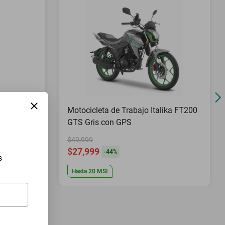
Pies Top
Motocicleta de Trabajo Italika FT200
GTS Gris con GPS
$49,999
$27,999
-
44
%
s
Hasta
20
MSI