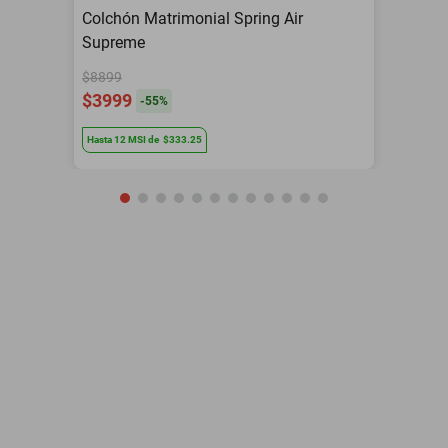
Colchón Matrimonial Spring Air
Supreme
$8899
$3999
-
55
%
Hasta
12
MSI
de
$333.25