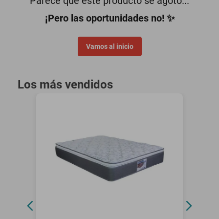
Parece que este producto se agotó...
motoneta
¡Pero las oportunidades no! ✨
Vamos al inicio
Los más vendidos