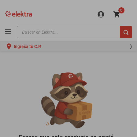
0
Buscar en Elektra...
TÉRMINOS MÁS BUSCADOS
Ingresa tu C.P.
motos
moto
celulares
iphones
refrigeradores
lavadoras
colchones
salas
oppo