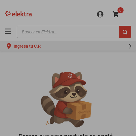
0
Buscar en Elektra...
TÉRMINOS MÁS BUSCADOS
Ingresa tu C.P.
motos
moto
celulares
iphones
refrigeradores
lavadoras
colchones
salas
oppo