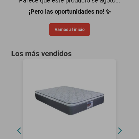
Parece que este producto se agotó...
motoneta
¡Pero las oportunidades no! ✨
Vamos al inicio
Los más vendidos