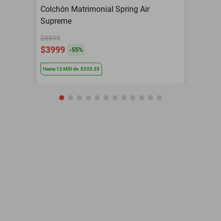
Colchón Matrimonial Spring Air
Supreme
$8899
$3999
-
55
%
Hasta
12
MSI
de
$333.25