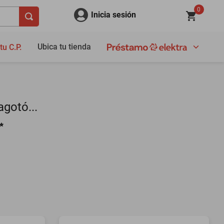
0
Inicia sesión
Ubica tu tienda
tu C.P.
gotó...
✨