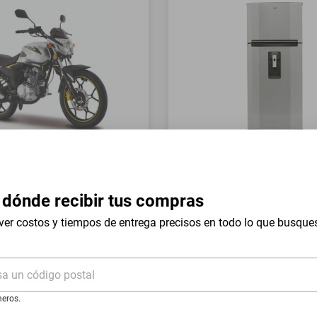
a Italika FT150 GTS Gris
Refrigerador Whirlpool 17 
Mount WT1736N Silver
 dónde recibir tus compras
$19,999
$9999
-
54
%
-
50
%
ver costos y tiempos de entrega precisos en todo lo que busque
I
Hasta
18
MSI
de
$555.5
sa un código postal
eros.