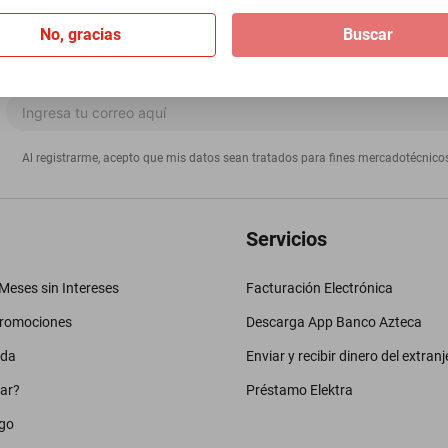
No, gracias
Buscar
Al registrarme, acepto que mis datos sean tratados para fines mercadotécnico
Servicios
eses sin Intereses
Facturación Electrónica
promociones
Descarga App Banco Azteca
uda
Enviar y recibir dinero del extranj
ar?
Préstamo Elektra
go