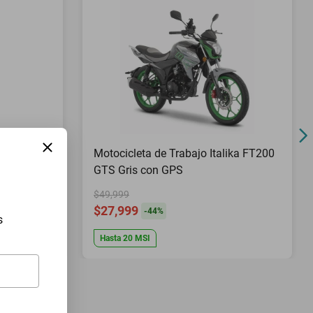
Pies Top
Motocicleta de Trabajo Italika FT200
GTS Gris con GPS
$49,999
$27,999
-
44
%
s
Hasta
20
MSI