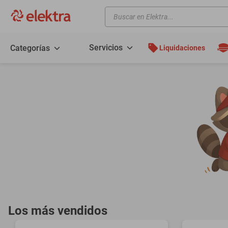
Buscar en Elektra...
TÉRMINOS MÁS BUSCADOS
motos
Servicios
Categorías
Liquidaciones
moto
celulares
iphones
refrigeradores
lavadoras
colchones
salas
oppo
motoneta
Los más vendidos