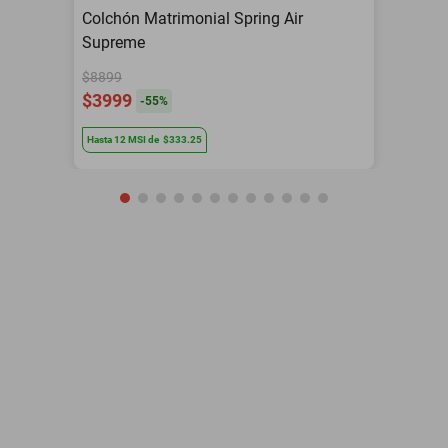
Colchón Matrimonial Spring Air
Supreme
$8899
$3999
-
55
%
Hasta
12
MSI
de
$333.25