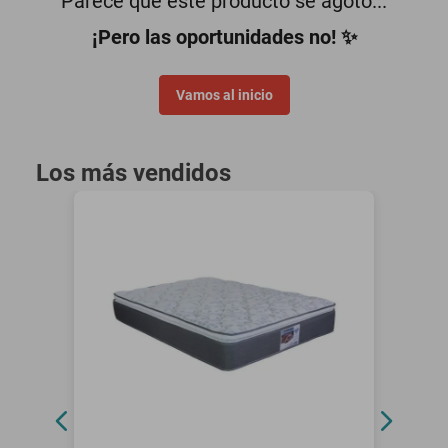
Parece que este producto se agotó...
oppo
¡Pero las oportunidades no! ✨
Vamos al inicio
Los más vendidos