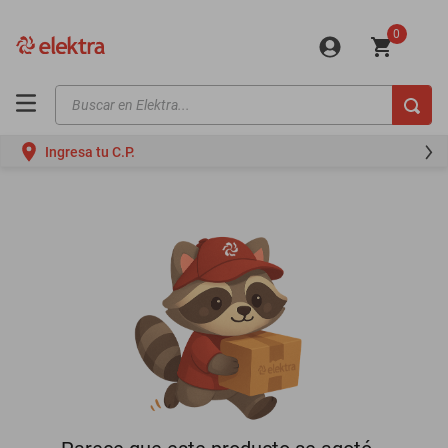
0
Buscar en Elektra...
TÉRMINOS MÁS BUSCADOS
Ingresa tu C.P.
motos
moto
celulares
iphones
refrigeradores
lavadoras
colchones
salas
motoneta