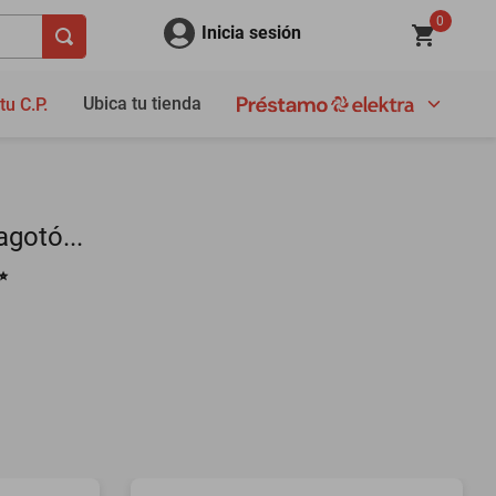
0
Inicia sesión
Ubica tu tienda
tu C.P.
gotó...
✨