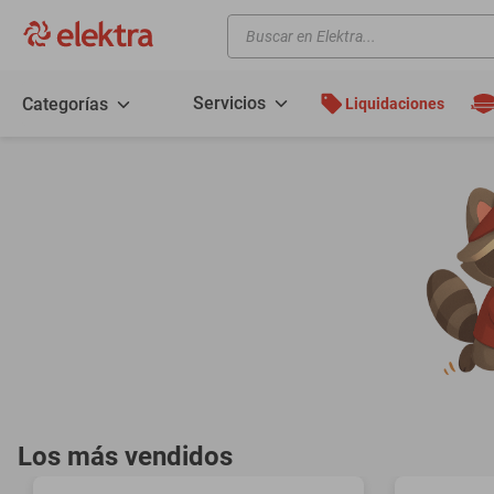
Buscar en Elektra...
TÉRMINOS MÁS BUSCADOS
motos
Servicios
Categorías
Liquidaciones
moto
celulares
iphones
refrigeradores
lavadoras
colchones
salas
oppo
minisplit
Los más vendidos