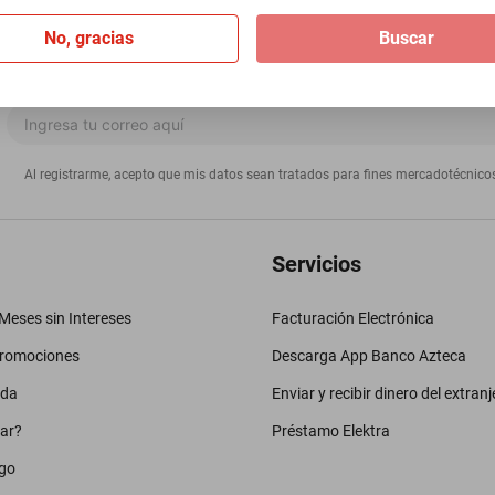
No, gracias
Buscar
Al registrarme, acepto que mis datos sean tratados para fines mercadotécnico
Servicios
eses sin Intereses
Facturación Electrónica
promociones
Descarga App Banco Azteca
uda
Enviar y recibir dinero del extranj
ar?
Préstamo Elektra
go