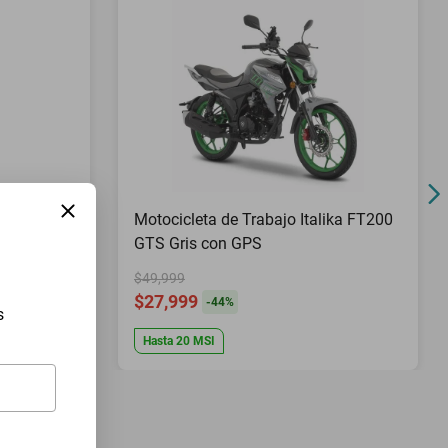
Pies Top
Motocicleta de Trabajo Italika FT200
GTS Gris con GPS
$49,999
$27,999
-
44
%
s
Hasta
20
MSI