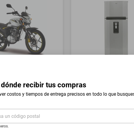
a Italika FT150 GTS Gris
Refrigerador Whirlpool 17 
Mount WT1736N Silver
 dónde recibir tus compras
$19,999
$9999
-
54
%
-
50
%
ver costos y tiempos de entrega precisos en todo lo que busque
I
Hasta
18
MSI
de
$555.5
sa un código postal
eros.