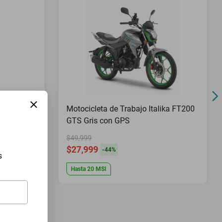
Pies Top
Motocicleta de Trabajo Italika FT200
GTS Gris con GPS
$49,999
$27,999
-
44
%
s
Hasta
20
MSI