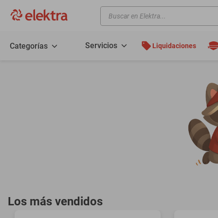
Buscar en Elektra...
TÉRMINOS MÁS BUSCADOS
motos
Servicios
Categorías
Liquidaciones
moto
celulares
iphones
refrigeradores
lavadoras
colchones
salas
oppo
motoneta
Los más vendidos