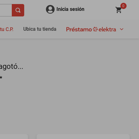
0
Inicia sesión
Ubica tu tienda
tu C.P.
gotó...
✨