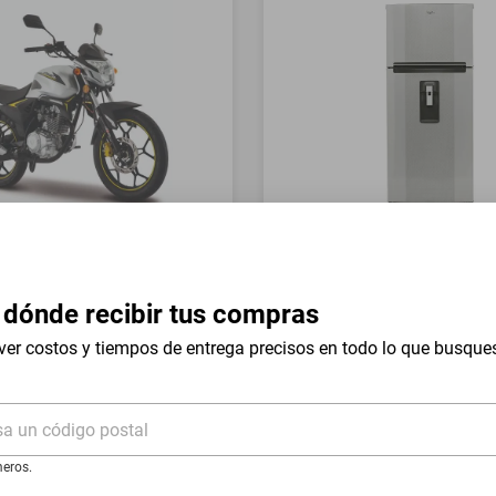
a Italika FT150 GTS Gris
Refrigerador Whirlpool 17 
Mount WT1736N Silver
 dónde recibir tus compras
$19,999
$9999
-
54
%
-
50
%
ver costos y tiempos de entrega precisos en todo lo que busque
I
Hasta
18
MSI
de
$555.5
sa un código postal
eros.