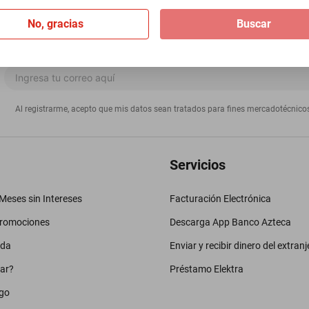
No, gracias
Buscar
Al registrarme, acepto que mis datos sean tratados para fines mercadotécnico
Servicios
eses sin Intereses
Facturación Electrónica
promociones
Descarga App Banco Azteca
uda
Enviar y recibir dinero del extranj
ar?
Préstamo Elektra
go