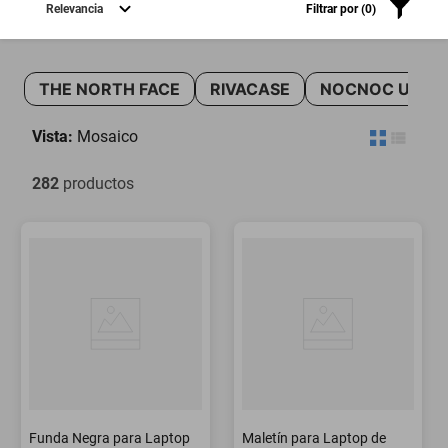
Relevancia
Filtrar
por (
0
)
oppo
THE NORTH FACE
RIVACASE
NOCNOC USA
Vista:
Mosaico
282
productos
Funda Negra para Laptop
Maletín para Laptop de