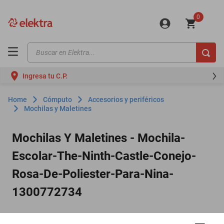
0
Buscar en Elektra...
TÉRMINOS MÁS BUSCADOS
Ingresa tu C.P.
motos
moto
Cómputo
Accesorios y periféricos
Mochilas y Maletines
celulares
iphones
Mochilas Y Maletines - Mochila-
refrigeradores
Escolar-The-Ninth-Castle-Conejo-
lavadoras
Rosa-De-Poliester-Para-Nina-
colchones
1300772734
salas
motoneta