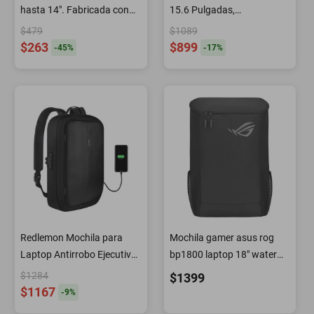
hasta 14". Fabricada con
15.6 Pulgadas,
RPET Ecológico Reciclado,
Impermeable Color Negro
$479
$1089
Resistente al Agua, Doble
$263
$899
-
45
%
-
17
%
Cierre, Protección contra
Golpes Accidentales
Redlemon Mochila para
Mochila gamer asus rog
Laptop Antirrobo Ejecutiva,
bp1800 laptop 18" water
con Candado y Puerto
repellent negro
$1284
$1399
$1167
-
9
%