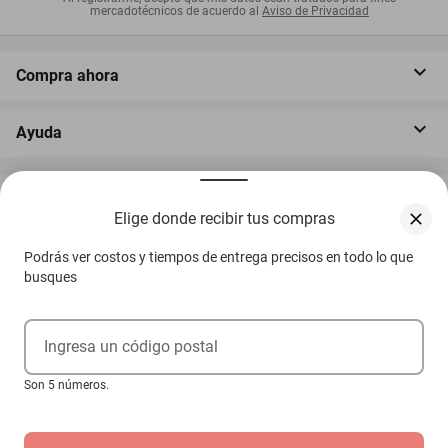
mercadotécnicos de acuerdo al
Aviso de Privacidad
Compra ahora
Ayuda
Servicios
Elige donde recibir tus compras
Podrás ver costos y tiempos de entrega precisos en todo lo que
Acerca de Elektra
busques
Ingresa un código postal
Son 5 números.
‎ Descarga nuestra App Elektra