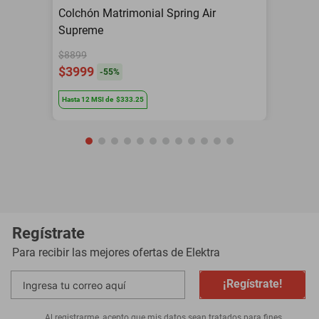
Colchón Matrimonial Spring Air
Supreme
$8899
$3999
-
55
%
Hasta
12
MSI
de
$333.25
Regístrate
Para recibir las mejores ofertas de
Elektra
¡Regístrate!
Al registrarme, acepto que mis datos sean tratados para fines