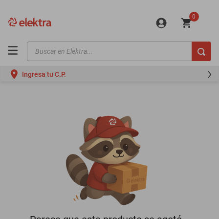
0
Buscar en Elektra...
TÉRMINOS MÁS BUSCADOS
Ingresa tu C.P.
motos
moto
celulares
iphones
refrigeradores
lavadoras
colchones
salas
motoneta