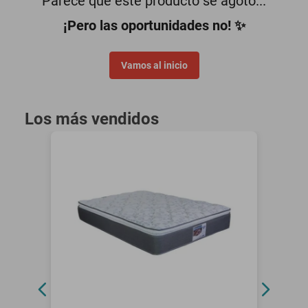
Parece que este producto se agotó...
oppo
¡Pero las oportunidades no! ✨
Vamos al inicio
Los más vendidos