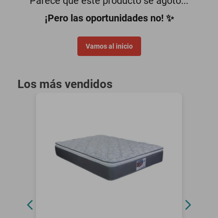
Parece que este producto se agotó...
motoneta
¡Pero las oportunidades no! ✨
Vamos al inicio
Los más vendidos