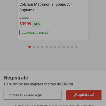
Colchón Matrimonial Spring Air
Supreme
$8899
$3999
-
55
%
Hasta
12
MSI
de
$333.25
Regístrate
Para recibir las mejores ofertas de
Elektra
¡Regístrate!
Al registrarme, acepto que mis datos sean tratados para fines