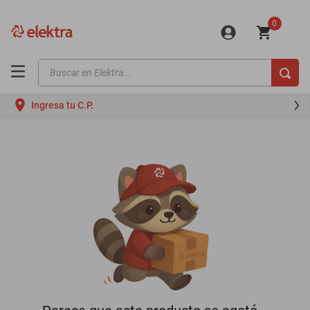
0
Buscar en Elektra...
TÉRMINOS MÁS BUSCADOS
Ingresa tu C.P.
motos
moto
celulares
iphones
refrigeradores
lavadoras
colchones
salas
oppo