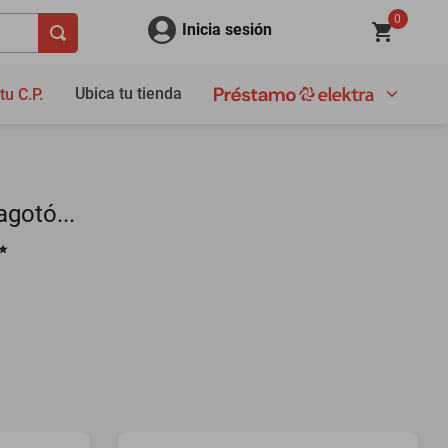
0
Inicia sesión
Ubica tu tienda
tu C.P.
gotó...
✨