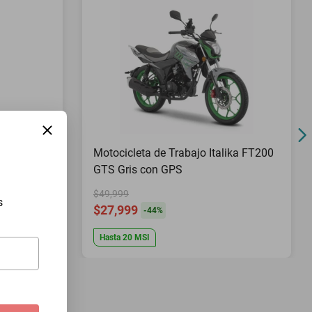
Pies Top
Motocicleta de Trabajo Italika FT200
GTS Gris con GPS
$49,999
s
$27,999
-
44
%
Hasta
20
MSI