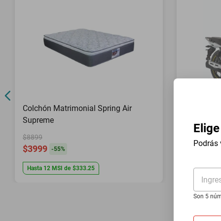
Colchón Matrimonial Spring Air
Motociclet
Supreme
con GPS
Elige
$8899
$47,999
Podrás 
$3999
$21,999
-
55
%
Hasta
12
MSI
de
$333.25
Hasta
20
MS
Ingre
Son 5 núm