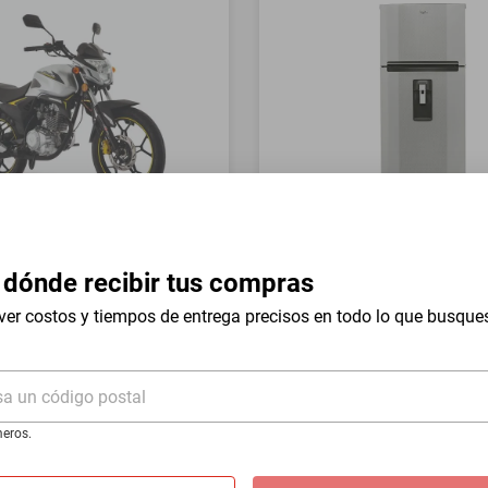
a Italika FT150 GTS Gris
Refrigerador Whirlpool 17 
Mount WT1736N Silver
 dónde recibir tus compras
$19,999
ver costos y tiempos de entrega precisos en todo lo que busque
$9999
-
54
%
-
50
%
I
Hasta
18
MSI
de
$555.5
sa un código postal
eros.