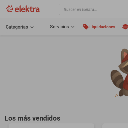
Buscar en Elektra...
TÉRMINOS MÁS BUSCADOS
motos
Servicios
Categorías
Liquidaciones
moto
celulares
iphones
refrigeradores
lavadoras
colchones
salas
oppo
motoneta
Los más vendidos