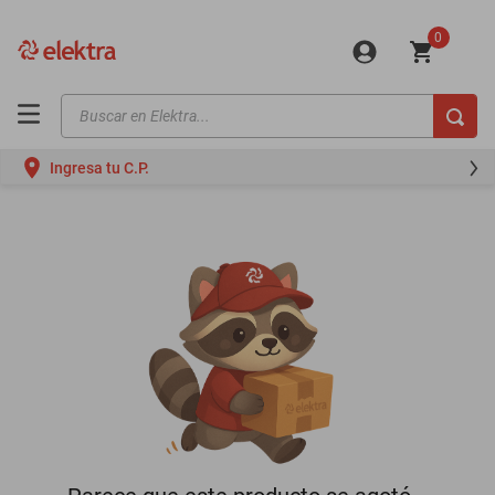
0
Buscar en Elektra...
TÉRMINOS MÁS BUSCADOS
Ingresa tu C.P.
motos
moto
celulares
iphones
refrigeradores
lavadoras
colchones
salas
oppo