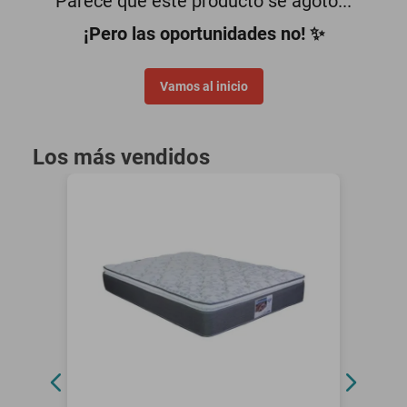
Parece que este producto se agotó...
minisplit
¡Pero las oportunidades no! ✨
Vamos al inicio
Los más vendidos