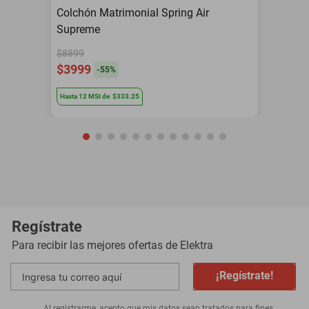
Colchón Matrimonial Spring Air
Supreme
$8899
$3999
-
55
%
Hasta
12
MSI
de
$333.25
Regístrate
Para recibir las mejores ofertas de
Elektra
¡Regístrate!
Al registrarme, acepto que mis datos sean tratados para fines