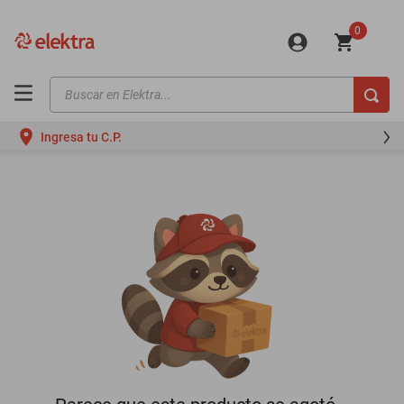
0
Buscar en Elektra...
TÉRMINOS MÁS BUSCADOS
Ingresa tu C.P.
motos
moto
celulares
iphones
refrigeradores
lavadoras
colchones
salas
motoneta