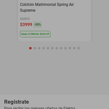
Colchón Matrimonial Spring Air
Supreme
$8899
$3999
-
55
%
Hasta
12
MSI
de
$333.25
Regístrate
Para recibir las mejores ofertas de
Elektra