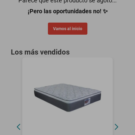
Parece que este producto se agotó...
oppo
¡Pero las oportunidades no! ✨
Vamos al inicio
Los más vendidos