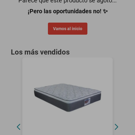
Parece que este producto se agotó...
oppo
¡Pero las oportunidades no! ✨
Vamos al inicio
Los más vendidos