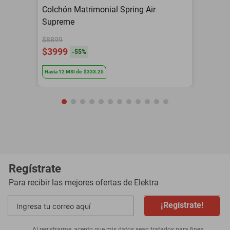
Colchón Matrimonial Spring Air
Supreme
$8899
$3999
-
55
%
Hasta
12
MSI
de
$333.25
Regístrate
Para recibir las mejores ofertas de
Elektra
¡Regístrate!
Al registrarme, acepto que mis datos sean tratados para fines