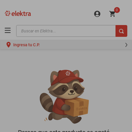
0
Buscar en Elektra...
TÉRMINOS MÁS BUSCADOS
Ingresa tu C.P.
motos
moto
celulares
iphones
refrigeradores
lavadoras
colchones
salas
motoneta