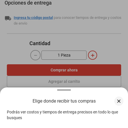
Opciones de entrega
Ingresa tu código postal
para conocer tiempos de entrega y costos
de envío
Cantidad
－
＋
Comprar ahora
Agregar al carrito
Elige donde recibir tus compras
Compra 100% protegida
Garantía de Satisfacción
Podrás ver costos y tiempos de entrega precisos en todo lo que
Más información aquí.
busques