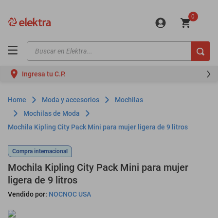
0
Buscar en Elektra...
TÉRMINOS MÁS BUSCADOS
Ingresa tu C.P.
motos
moto
Moda y accesorios
Mochilas
celulares
Mochilas de Moda
Mochila Kipling City Pack Mini para mujer ligera de 9 litros
iphones
refrigeradores
Compra internacional
lavadoras
Mochila Kipling City Pack Mini para mujer
ligera de 9 litros
colchones
Vendido por:
NOCNOC USA
salas
oppo