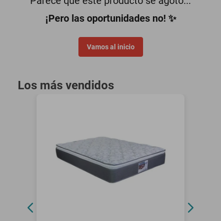
Parece que este producto se agotó...
motoneta
¡Pero las oportunidades no! ✨
Vamos al inicio
Los más vendidos