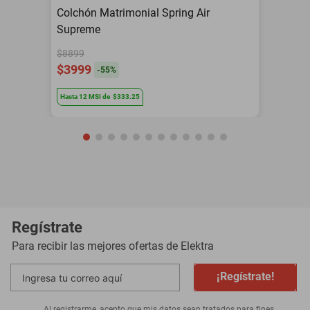
Colchón Matrimonial Spring Air
Supreme
$8899
$3999
-
55
%
Hasta
12
MSI
de
$333.25
Regístrate
Para recibir las mejores ofertas de
Elektra
¡Regístrate!
Al registrarme, acepto que mis datos sean tratados para fines