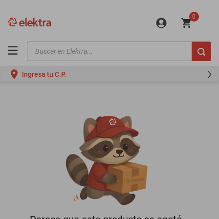
0
Buscar en Elektra...
TÉRMINOS MÁS BUSCADOS
Ingresa tu C.P.
motos
moto
celulares
iphones
refrigeradores
lavadoras
colchones
salas
oppo