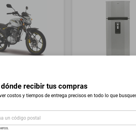
a Italika FT150 GTS Gris
Refrigerador Whirlpool 17 
Mount WT1736N Silver
 dónde recibir tus compras
$19,999
$9999
-
54
%
-
50
%
ver costos y tiempos de entrega precisos en todo lo que busque
I
Hasta
18
MSI
de
$555.5
sa un código postal
eros.