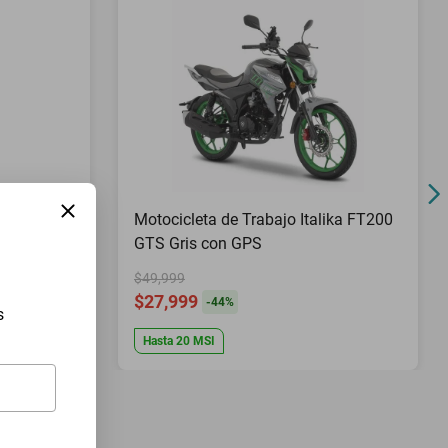
Pies Top
Motocicleta de Trabajo Italika FT200
GTS Gris con GPS
$49,999
$27,999
-
44
%
s
Hasta
20
MSI