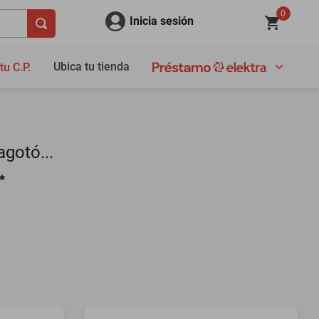
0
Inicia sesión
Ubica tu tienda
tu C.P.
gotó...
✨