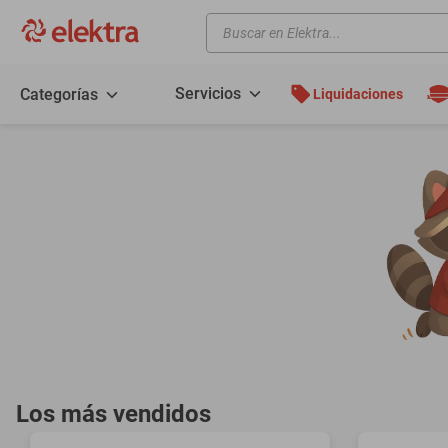
Buscar en Elektra...
TÉRMINOS MÁS BUSCADOS
motos
Servicios
Categorías
Liquidaciones
moto
celulares
iphones
refrigeradores
lavadoras
colchones
salas
motoneta
oppo
Los más vendidos