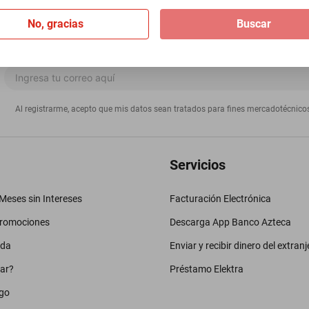
No, gracias
Buscar
Al registrarme, acepto que mis datos sean tratados para fines mercadotécnico
Servicios
eses sin Intereses
Facturación Electrónica
promociones
Descarga App Banco Azteca
uda
Enviar y recibir dinero del extranj
ar?
Préstamo Elektra
go