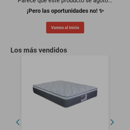
Parece que este producto se agotó...
motoneta
¡Pero las oportunidades no! ✨
Vamos al inicio
Los más vendidos