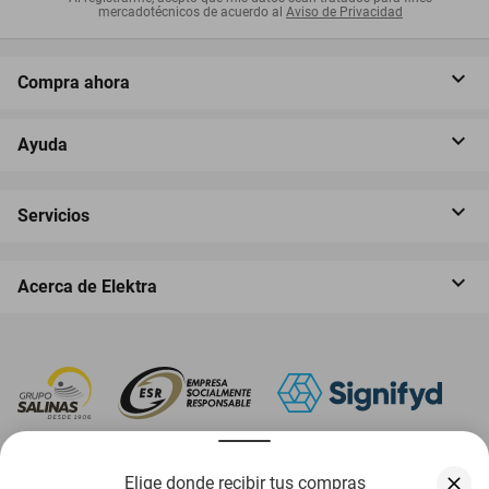
mercadotécnicos de acuerdo al
Aviso de Privacidad
Compra ahora
Ayuda
Servicios
Acerca de Elektra
‎ Descarga nuestra App Elektra
Elige donde recibir tus compras