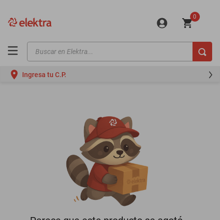
0
Buscar en Elektra...
TÉRMINOS MÁS BUSCADOS
Ingresa tu C.P.
motos
moto
celulares
iphones
refrigeradores
lavadoras
colchones
salas
oppo