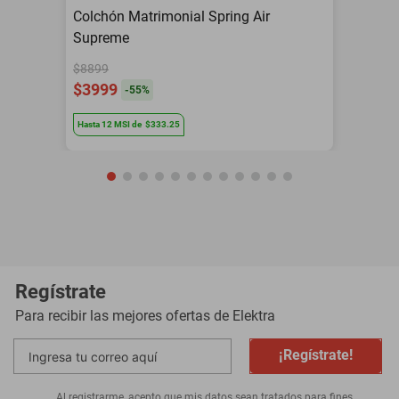
Colchón Matrimonial Spring Air
Supreme
$8899
$3999
-
55
%
Hasta
12
MSI
de
$333.25
Regístrate
Para recibir las mejores ofertas de
Elektra
¡Regístrate!
Al registrarme, acepto que mis datos sean tratados para fines