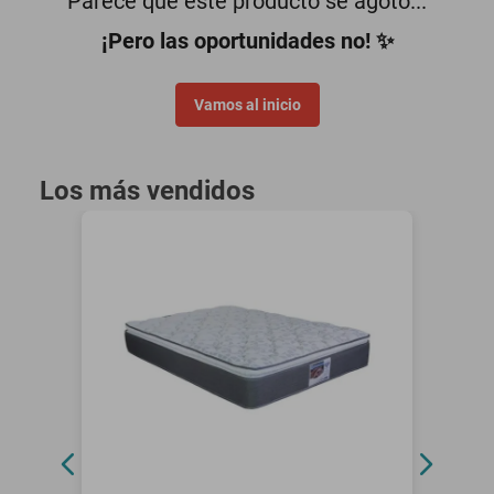
Parece que este producto se agotó...
oppo
¡Pero las oportunidades no! ✨
Vamos al inicio
Los más vendidos