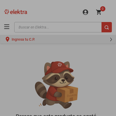
0
Buscar en Elektra...
TÉRMINOS MÁS BUSCADOS
Ingresa tu C.P.
motos
moto
celulares
iphones
refrigeradores
lavadoras
colchones
salas
motoneta