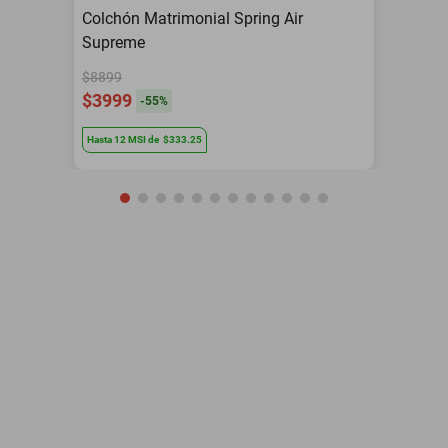
Colchón Matrimonial Spring Air
Supreme
$8899
$3999
-
55
%
Hasta
12
MSI
de
$333.25