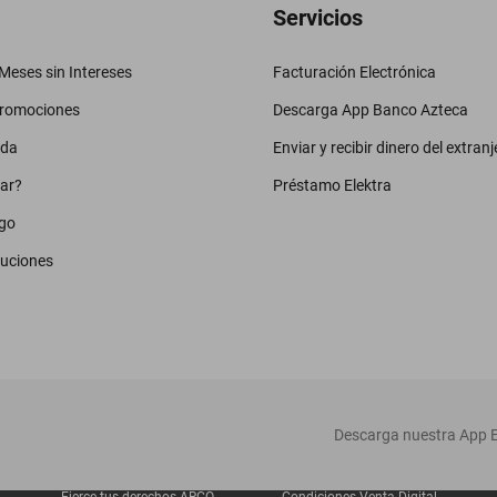
Servicios
eses sin Intereses
Facturación Electrónica
promociones
Descarga App Banco Azteca
uda
Enviar y recibir dinero del extranj
ar?
Préstamo Elektra
go
luciones
‎ Descarga nuestra App E