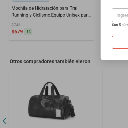
Mochila de Hidratación para Trail
Mochila de 
Running y Ciclismo,Equipo Unisex para
CamelBak Z
Ingre
Maratón, Senderismo y Escalada con
$746
$3348
Son 5 núm
Sistema de Agua Portátil.HOGAWAY
$679
$2913
-
8
%
-
12
Otros compradores también vieron