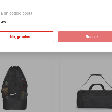
hidratación para nieve
$2999
$2619
oid 2L Blue Mist/Black
sa un código postal
-
12
%
eros.
Hasta
3
MSI
de
$873
%
No, gracias
Buscar