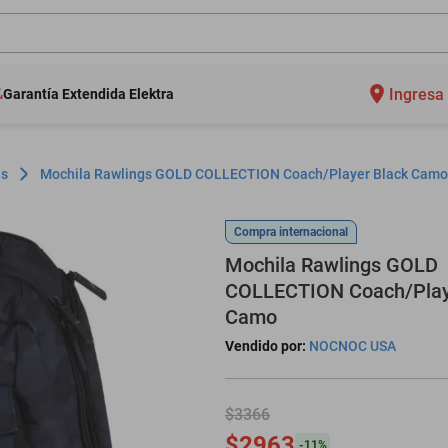
Ingresa 
Garantía Extendida Elektra
as
Mochila Rawlings GOLD COLLECTION Coach/Player Black Camo
Compra internacional
Mochila Rawlings GOLD
COLLECTION Coach/Play
Camo
Vendido por:
NOCNOC USA
$3366
$2963
-
11
%