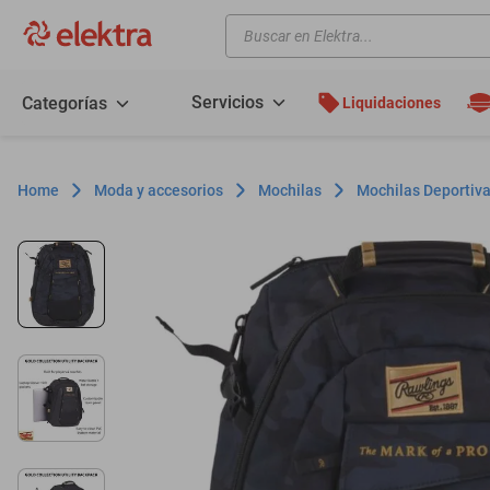
Buscar en Elektra...
TÉRMINOS MÁS BUSCADOS
motos
Servicios
Categorías
Liquidaciones
moto
celulares
Moda y accesorios
Mochilas
Mochilas Deportiv
iphones
refrigeradores
lavadoras
colchones
salas
oppo
minisplit