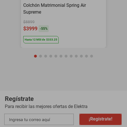
Colchón Matrimonial Spring Air
Supreme
$8899
$3999
-
55
%
Hasta
12
MSI
de
$333.25
Regístrate
Para recibir las mejores ofertas de
Elektra
¡Regístrate!