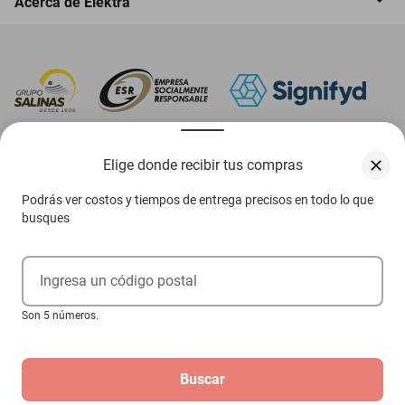
Acerca de Elektra
‎ Descarga nuestra App Elektra
Elige donde recibir tus compras
Podrás ver costos y tiempos de entrega precisos en todo lo que
busques
Aviso de privacidad
Ejerce tus derechos ARCO
Ingresa un código postal
Términos y condiciones
Son 5 números.
Términos de promociones
Buscar
Las promociones de
www.elektra.mx
pueden diferir de las promociones publicadas en tienda.
El formato de los precios puede verse afectado por las configuraciones y diferencia de
navegadores