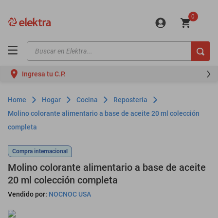
0
Buscar en Elektra...
TÉRMINOS MÁS BUSCADOS
Ingresa tu C.P.
motos
moto
Hogar
Cocina
Repostería
celulares
Molino colorante alimentario a base de aceite 20 ml colección
completa
iphones
refrigeradores
Compra internacional
lavadoras
Molino colorante alimentario a base de aceite
20 ml colección completa
colchones
Vendido por:
NOCNOC USA
salas
motoneta