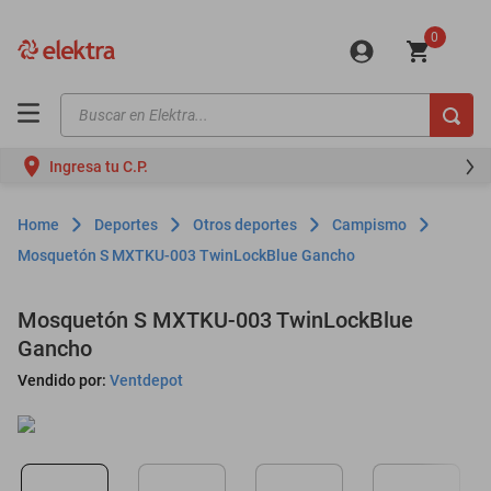
0
Buscar en Elektra...
TÉRMINOS MÁS BUSCADOS
Ingresa tu C.P.
motos
moto
Deportes
Otros deportes
Campismo
celulares
Mosquetón S MXTKU-003 TwinLockBlue Gancho
iphones
Mosquetón S MXTKU-003 TwinLockBlue
refrigeradores
Gancho
lavadoras
Vendido por:
Ventdepot
colchones
salas
motoneta