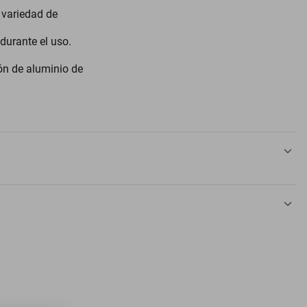
 variedad de
durante el uso.
ón de aluminio de
olorido Mosquetón Senderismo
Naranja
Acorde a la políticas VentDepot