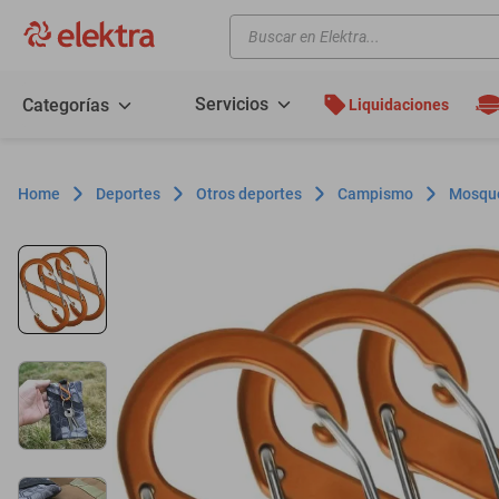
Buscar en Elektra...
TÉRMINOS MÁS BUSCADOS
motos
Servicios
Categorías
Liquidaciones
moto
celulares
Deportes
Otros deportes
Campismo
Mosque
iphones
refrigeradores
lavadoras
colchones
salas
oppo
motoneta