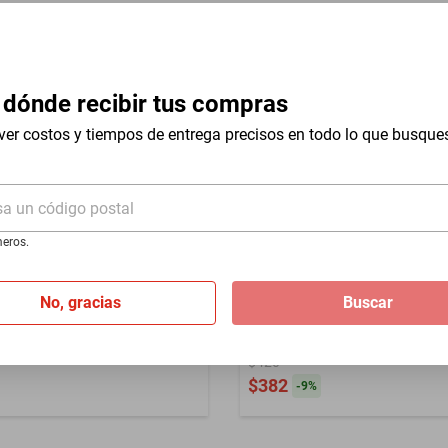
 dónde recibir tus compras
Aluminio
ver costos y tiempos de entrega precisos en todo lo que busque
sa un código postal
eros.
nacional
Compra internacional
No, gracias
Buscar
erior, lámpara de camping
Luz de exterior, lámpara de
y extensible, luz de trabajo
recargable y extensible, luz 
án, lámpara portátil para
LED con imán, lámpara portá
$420
 campaña.HOGAWAY
tienda de campaña.HOGAW
$382
-
9
%