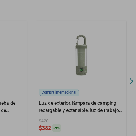
Compra internacional
ueba de
Luz de exterior, lámpara de camping
 de
recargable y extensible, luz de trabajo
LED con imán, lámpara portátil para
$420
tienda de campaña.HOGAWAY
$382
-
9
%