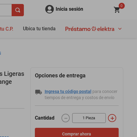
0
Inicia sesión
Ubica tu tienda
tu C.P.
S
s Ligeras
Opciones de entrega
ange
Ingresa tu código postal
para conocer
tiempos de entrega y costos de envío
－
＋
Cantidad
Comprar ahora