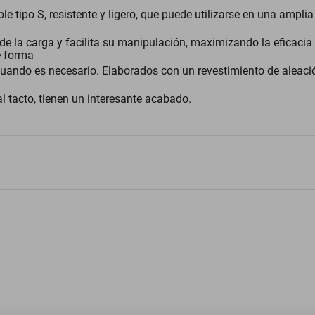
tipo S, resistente y ligero, que puede utilizarse en una amplia
 de la carga y facilita su manipulación, maximizando la eficacia 
e forma
cuando es necesario. Elaborados con un revestimiento de aleaci
al tacto, tienen un interesante acabado.
tomático, Naranja, Aleación de Aluminio. Ganchos Forma S Mosquetón C
Color
Garantía con Proveedor