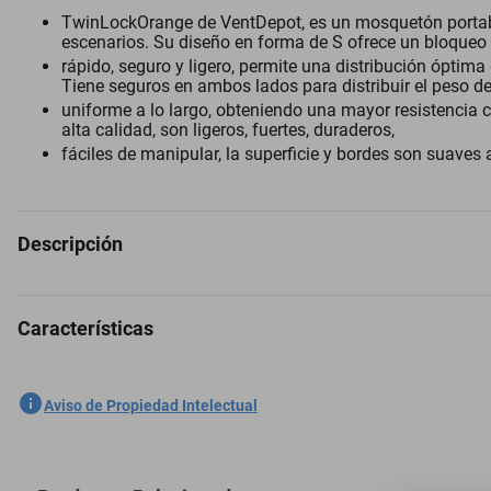
TwinLockOrange de VentDepot, es un mosquetón portable 
escenarios. Su diseño en forma de S ofrece un bloqueo
rápido, seguro y ligero, permite una distribución óptima
Tiene seguros en ambos lados para distribuir el peso d
uniforme a lo largo, obteniendo una mayor resistencia 
alta calidad, son ligeros, fuertes, duraderos,
fáciles de manipular, la superficie y bordes son suaves 
Descripción
Características
Mosquetones Actividades Ligeras 3Pzas, 10kg, Forma S, Bloqueo Au
SKU
1300776026
Aviso de Propiedad Intelectual
Marca
VENTDEPOT
Modelo
MXTLN-003