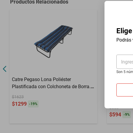
Productos Relacionados
Capacidad de Carga
10Kg
Contenido del Empaque
3 Pzas
Elige
Material
Aleación de 
Podrás 
Ingre
Son 5 núm
Catre Pegaso Lona Poliéster
Compra inter
Plastificada con Colchoneta de Borra.
Luz de ext
Mod: KSL-B GRIS
$1623
recargable 
$1299
LED con im
-
19
%
$653
tienda de
$594
-
9
%