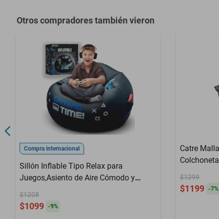
Otros compradores también vieron
Catre Mall
Compra internacional
Colchonet
Sillón Inflable Tipo Relax para
Juegos,Asiento de Aire Cómodo y
$1299
$1199
Portátil para Videojuegos, Lectura o
-
7
%
$1208
Descanso en Casa.HOGAWAY
$1099
-
9
%