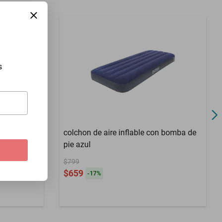
s
colchon de aire inflable con bomba de
pie azul
 camping
de trabajo
$799
$659
til para
-
17
%
AY