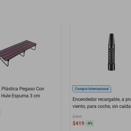
a Plástica Pegaso Con
Compra internacional
a Hule Espuma 3 cm
Encendedor recargable, a pr
viento, para coche, sin caída
cenizas.HOGAWAY
$460
$419
-
8
%