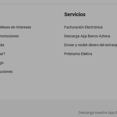
Servicios
eses sin Intereses
Facturación Electrónica
promociones
Descarga App Banco Azteca
uda
Enviar y recibir dinero del extranj
ar?
Préstamo Elektra
go
luciones
‎ Descarga nuestra App E