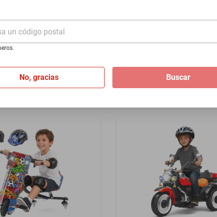
es Futbol
Niños Luces y Bluetooth Mú
Control Remoto Doble Moto
$4920
Mecedora y Batería 12V - M
sa un código postal
$3199
%
-
34
%
eros.
I
de
$166.63
Hasta
3
MSI
de
$1,066.33
No, gracias
Buscar