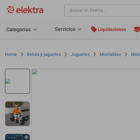
Buscar en Elektra...
TÉRMINOS MÁS BUSCADOS
motos
Servicios
Categorías
Liquidaciones
moto
celulares
Bebés y juguetes
Juguetes
Montables
Moto
iphones
refrigeradores
lavadoras
colchones
salas
oppo
motoneta