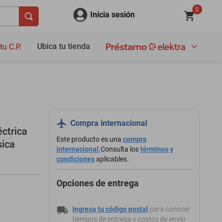
0
Inicia sesión
Ubica tu tienda
tu C.P.
Compra internacional
ctrica
Este producto es una
compra
ica
internacional.
Consulta los
términos y
condiciones
aplicables.
Opciones de entrega
Ingresa tu código postal
para conocer
tiempos de entrega y costos de envío