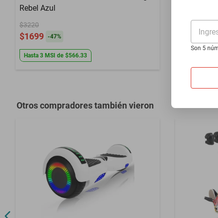
Plazas
1
Rebel Azul
007A Color
$3220
$4999
Velocidad máxima
2.5 km/h
Ingre
$1699
$3999
-
47
%
-
20
Funcionamiento
Eléctrico
Son 5 núm
Hasta
3
MSI
de
$566.33
Hasta
24
MS
Otros compradores también vieron