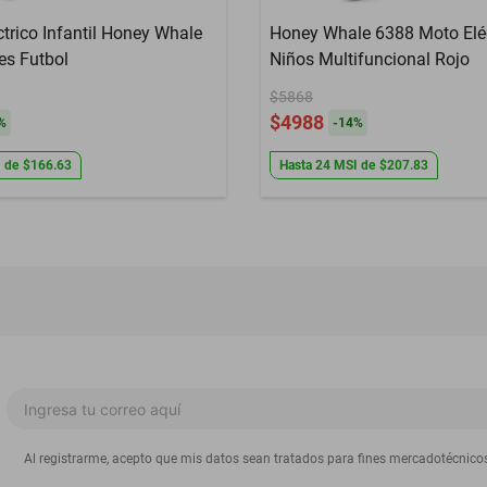
éctrico Infantil Honey Whale
Honey Whale 6388 Moto Eléc
es Futbol
Niños Multifuncional Rojo
$5868
$4988
%
-
14
%
I
de
$166.63
Hasta
24
MSI
de
$207.83
Al registrarme, acepto que mis datos sean tratados para fines mercadotécnico