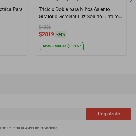
trica Para
Triciclo Doble para Niños Asiento
Giratorio Gemelar Luz Sonido Cinturón
de Seguridad Llantas de Goma Apto a
$4336
partir de 1 Año - Azul
$2819
-
34
%
Hasta
3
MSI
de
$939.67
¡Regístrate!
s de acuerdo al
Aviso de Privacidad