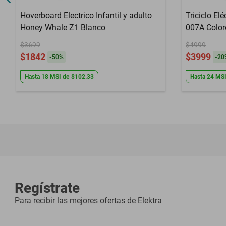
Hoverboard Electrico Infantil y adulto
Triciclo El
Honey Whale Z1 Blanco
007A Color
$3699
$4999
$1842
$3999
-
50
%
-
20
Hasta
18
MSI
de
$102.33
Hasta
24
MS
Regístrate
Para recibir las mejores ofertas de
Elektra