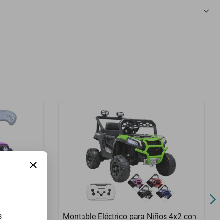
6 V 4 Ah recargable
Rojo
No
Sin garantía
Polipropileno acero
Incluida
Amortiguadores neumáticos extra
anchos asiento acolchado
6 V
NO APLICA
s
ca para
Montable Eléctrico para Niños 4x2 con