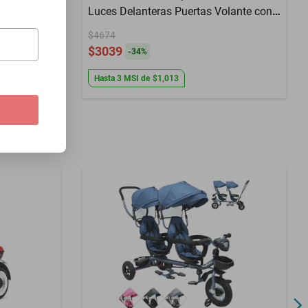
sica
Luces Delanteras Puertas Volante con
r Modo
Sonido Bluetooth Batería 12V desde 3
$4674
orado
Años hasta 30 kg - Verde
$3039
-
34
%
Hasta
3
MSI
de
$1,013