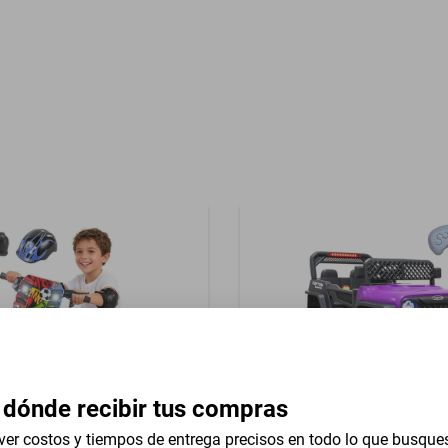
Batería
Color
rcycle
Control Remoto
Garantía con Proveedor
Material
 eléctrica con conductor 1
Pila
Seguridad
es
cionamiento
Volts
 dónde recibir tus compras
Meses de Garantía
ver costos y tiempos de entrega precisos en todo lo que busque
éctrico Infantil Honey Whale
Camioneta Montable Eléctri