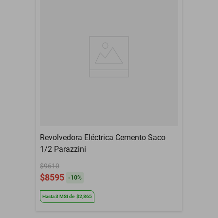
Revolvedora Eléctrica Cemento Saco
1/2 Parazzini
$9610
$8595
-
10
%
Hasta
3
MSI
de
$2,865