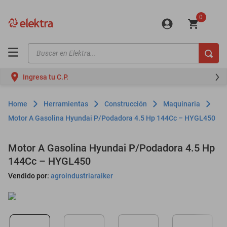
0
Buscar en Elektra...
TÉRMINOS MÁS BUSCADOS
Ingresa tu C.P.
motos
moto
Herramientas
Construcción
Maquinaria
celulares
Motor A Gasolina Hyundai P/Podadora 4.5 Hp 144Cc – HYGL450
iphones
Motor A Gasolina Hyundai P/Podadora 4.5 Hp
refrigeradores
144Cc – HYGL450
lavadoras
Vendido por:
agroindustriaraiker
colchones
salas
oppo