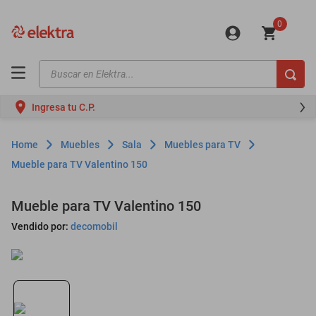
0
Buscar en Elektra...
TÉRMINOS MÁS BUSCADOS
Ingresa tu C.P.
motos
moto
Muebles
Sala
Muebles para TV
celulares
Mueble para TV Valentino 150
iphones
Mueble para TV Valentino 150
refrigeradores
Vendido por:
decomobil
lavadoras
colchones
salas
oppo