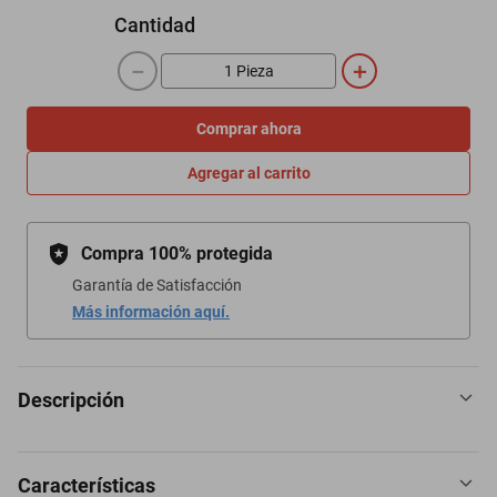
Cantidad
－
＋
Comprar ahora
Agregar al carrito
Compra 100% protegida
Garantía de Satisfacción
Más información aquí.
Descripción
Características
Este increíble mueble para TV-150 ideal para tu televisor le dará un