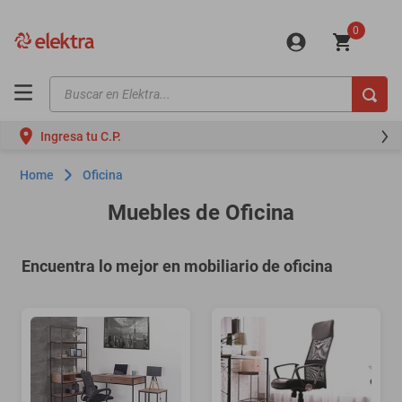
0
Buscar en Elektra...
TÉRMINOS MÁS BUSCADOS
Ingresa tu C.P.
motos
Home
Oficina
moto
Muebles de Oficina
celulares
iphones
Encuentra lo mejor en mobiliario de oficina
refrigeradores
lavadoras
colchones
salas
oppo