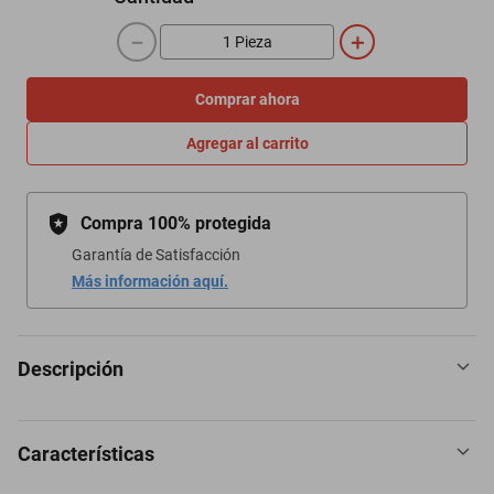
－
＋
Comprar ahora
Agregar al carrito
Compra 100% protegida
Garantía de Satisfacción
Más información aquí.
Descripción
Características
Lee alcanza al Equipo 7, retando a Sasuke a un combate, ya que
quiere ver lo capaz que pueden ser un miembro del Clan Uchiha.