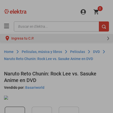
0
Buscar en Elektra...
TÉRMINOS MÁS BUSCADOS
Ingresa tu C.P.
motos
moto
Películas, música y libros
Películas
DVD
celulares
Naruto Reto Chunin: Rock Lee vs. Sasuke Anime en DVD
iphones
Naruto Reto Chunin: Rock Lee vs. Sasuke
refrigeradores
Anime en DVD
lavadoras
Vendido por:
Basariworld
colchones
salas
oppo