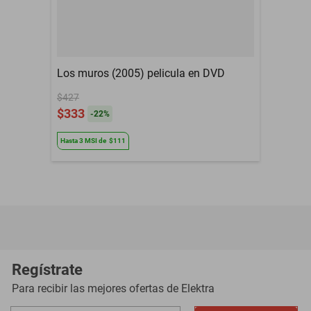
Los muros (2005) pelicula en DVD
$427
$333
-
22
%
Hasta
3
MSI
de
$111
Regístrate
Para recibir las mejores ofertas de
Elektra