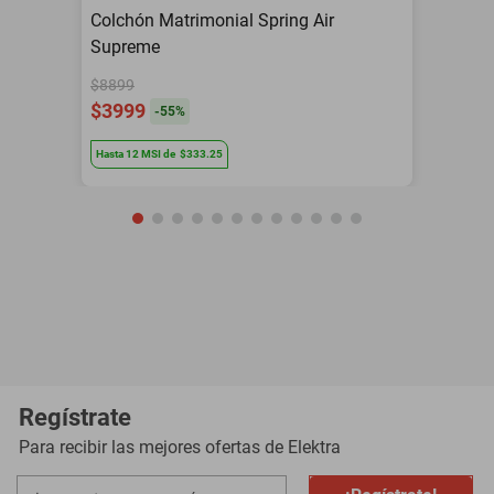
Colchón Matrimonial Spring Air
Supreme
$8899
$3999
-
55
%
Hasta
12
MSI
de
$333.25
Regístrate
Para recibir las mejores ofertas de
Elektra