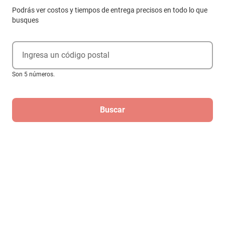
Podrás ver costos y tiempos de entrega precisos en todo lo que
busques
Ingresa un código postal
Son 5 números.
Buscar
Compra internacional
Cepillo desenredante Nature Spell
FlexiFlow amarillo
$687
$598
-
12
%