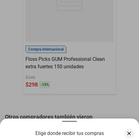
Meses de Garantía
NO APLICA
contra los tirones no deseados o las puntas abiertas. - Listo para el
uso diario - Con unas medidas de 3 x 9.5 x 1.5 pulgadas con
alfileres de 1 pulgada de largo, este cepillo para cabello húmedo
resiste el uso diario y proporciona a las mujeres una experiencia
cómoda y eficaz de cepillado de extensiones de cabello. - Artesanía
alemana inigualable - Fabricado en Alemania por un fabricante con
150 años de experiencia, este desenredante de cepillos para cabello
Compra internacional
húmedo promete una calidad y durabilidad incomparables para un
Floss Picks GUM Professional Clean
uso duradero.
extra fuertes 150 unidades
$346
$298
-
13
%
Otros compradores también vieron
Elige donde recibir tus compras