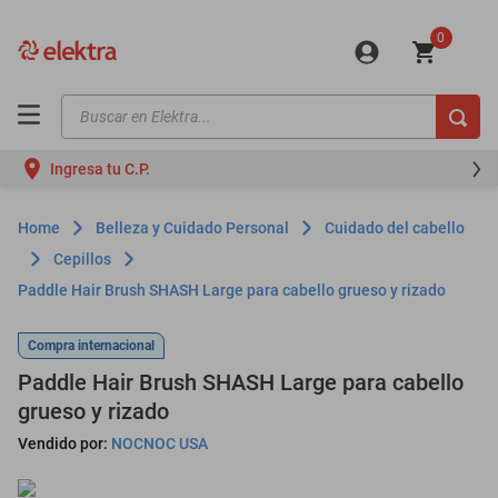
0
Buscar en Elektra...
TÉRMINOS MÁS BUSCADOS
Ingresa tu C.P.
motos
moto
Belleza y Cuidado Personal
Cuidado del cabello
celulares
Cepillos
Paddle Hair Brush SHASH Large para cabello grueso y rizado
iphones
refrigeradores
Compra internacional
lavadoras
Paddle Hair Brush SHASH Large para cabello
grueso y rizado
colchones
Vendido por:
NOCNOC USA
salas
oppo