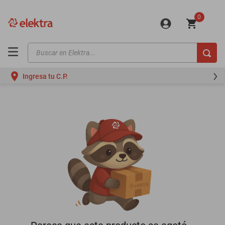
0
Buscar en Elektra...
TÉRMINOS MÁS BUSCADOS
Ingresa tu C.P.
motos
moto
celulares
iphones
refrigeradores
lavadoras
colchones
salas
oppo