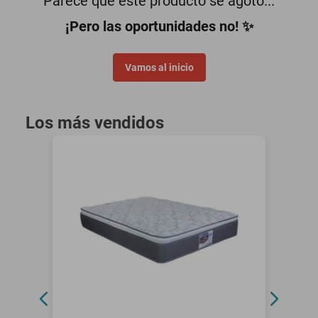
Parece que este producto se agotó...
motoneta
¡Pero las oportunidades no! ✨
Vamos al inicio
Los más vendidos