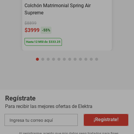
Colchón Matrimonial Spring Air
Supreme
$8899
$3999
-
55
%
Hasta
12
MSI
de
$333.25
Regístrate
Para recibir las mejores ofertas de
Elektra
¡Regístrate!
Al registrarme, acepto que mis datos sean tratados para fines