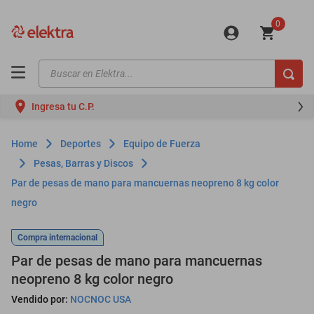
0
Buscar en Elektra...
TÉRMINOS MÁS BUSCADOS
Ingresa tu C.P.
motos
moto
Deportes
Equipo de Fuerza
celulares
Pesas, Barras y Discos
Par de pesas de mano para mancuernas neopreno 8 kg color
iphones
negro
refrigeradores
lavadoras
Compra internacional
Par de pesas de mano para mancuernas
colchones
neopreno 8 kg color negro
salas
Vendido por:
NOCNOC USA
oppo