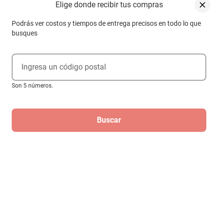
Elige donde recibir tus compras
Podrás ver costos y tiempos de entrega precisos en todo lo que
busques
Ingresa un código postal
Son 5 números.
Buscar
Compra internacional
Par de mancuernas Peloton de hierro
fundido de 9 kg con revestimiento de
uretano
$5768
$5134
-
10
%