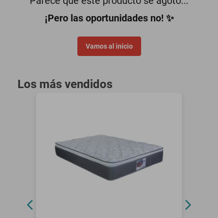
Parece que este producto se agotó...
motoneta
¡Pero las oportunidades no! ✨
Vamos al inicio
Los más vendidos