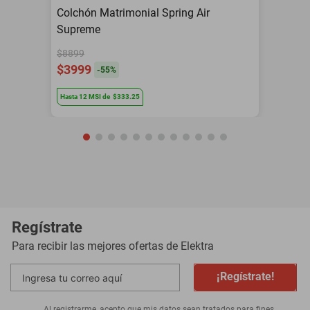
Colchón Matrimonial Spring Air
Supreme
$8899
$3999
-
55
%
Hasta
12
MSI
de
$333.25
Regístrate
Para recibir las mejores ofertas de
Elektra
¡Regístrate!
Al registrarme, acepto que mis datos sean tratados para fines