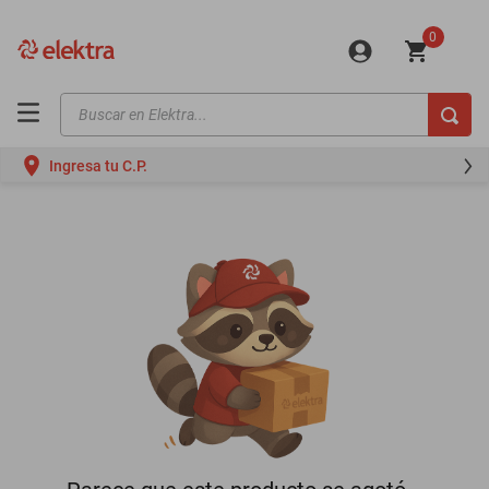
0
Buscar en Elektra...
TÉRMINOS MÁS BUSCADOS
Ingresa tu C.P.
motos
moto
celulares
iphones
refrigeradores
lavadoras
colchones
salas
oppo