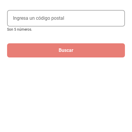
Ingresa un código postal
Son 5 números.
Cabezales para Dientes Sensibles
Buscar
$529
Hasta
3
MSI
de
$176.33
Regístrate