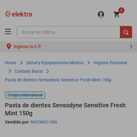
0
Buscar en Elektra...
TÉRMINOS MÁS BUSCADOS
Ingresa tu C.P.
motos
moto
Salud y Equipamiento Médico
Higiene Personal
celulares
Cuidado Bucal
Pasta de dientes Sensodyne Sensitive Fresh Mint 150g
iphones
refrigeradores
Compra internacional
lavadoras
Pasta de dientes Sensodyne Sensitive Fresh
Mint 150g
colchones
Vendido por:
NOCNOC USA
salas
oppo