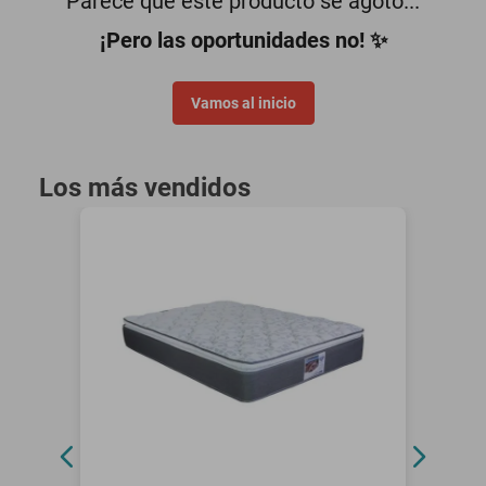
Parece que este producto se agotó...
motoneta
¡Pero las oportunidades no! ✨
Vamos al inicio
Los más vendidos