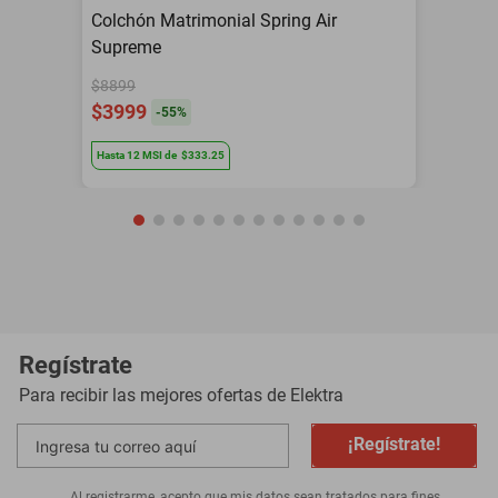
Colchón Matrimonial Spring Air
Supreme
$8899
$3999
-
55
%
Hasta
12
MSI
de
$333.25
Regístrate
Para recibir las mejores ofertas de
Elektra
¡Regístrate!
Al registrarme, acepto que mis datos sean tratados para fines