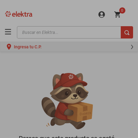
0
Buscar en Elektra...
TÉRMINOS MÁS BUSCADOS
Ingresa tu C.P.
motos
moto
celulares
iphones
refrigeradores
lavadoras
colchones
salas
oppo