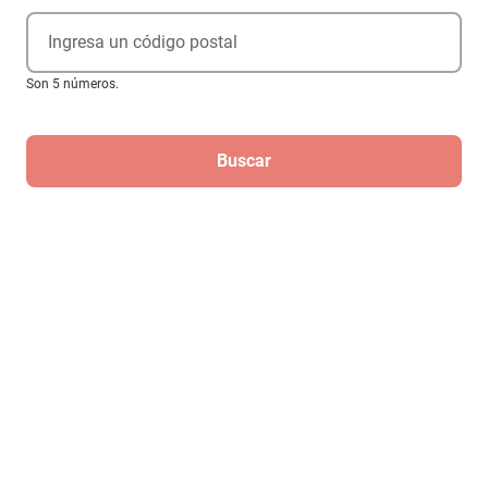
Ingresa un código postal
Son 5 números.
Buscar
Maza delantera bici 32hx14g 135mm
freno disco aluminio
$385
Regístrate
Para recibir las mejores ofertas de
Elektra