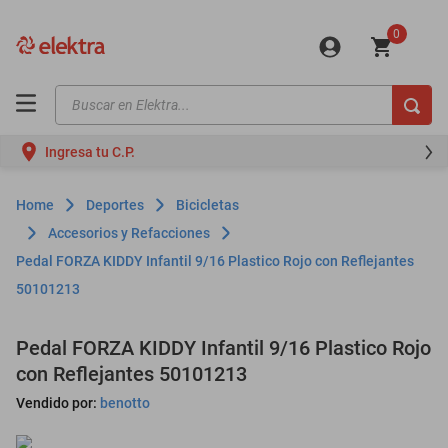
0
Buscar en Elektra...
TÉRMINOS MÁS BUSCADOS
Ingresa tu C.P.
motos
moto
Deportes
Bicicletas
celulares
Accesorios y Refacciones
Pedal FORZA KIDDY Infantil 9/16 Plastico Rojo con Reflejantes
iphones
50101213
refrigeradores
lavadoras
Pedal FORZA KIDDY Infantil 9/16 Plastico Rojo
con Reflejantes 50101213
colchones
Vendido por:
benotto
salas
oppo