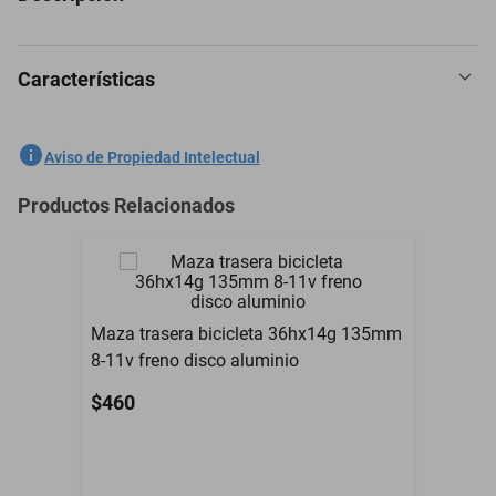
Características
Pedal FORZA KIDDY Infantil 9/16 Plastico Rojo con Reflejantes
50101213
SKU
1300868078
Aviso de Propiedad Intelectual
Marca
FORZA
Productos Relacionados
Modelo
PEDFOR0025
garantia valida
Garantía con Proveedor
unicamente por defectos
de fabricacion
Maza trasera bicicleta 36hx14g 135mm
8-11v freno disco aluminio
Material
Plastico
$460
Color
Rojo
Contenido del Empaque
1par de pedales