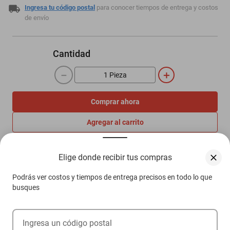
Ingresa tu código postal
para conocer tiempos de entrega y costos
de envío
Cantidad
－
＋
Comprar ahora
Agregar al carrito
Elige donde recibir tus compras
Compra 100% protegida
Garantía de Satisfacción
Podrás ver costos y tiempos de entrega precisos en todo lo que
Más información aquí.
busques
Ingresa un código postal
Descripción