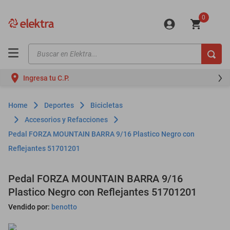
0
Buscar en Elektra...
TÉRMINOS MÁS BUSCADOS
Ingresa tu C.P.
motos
moto
Deportes
Bicicletas
celulares
Accesorios y Refacciones
Pedal FORZA MOUNTAIN BARRA 9/16 Plastico Negro con
iphones
Reflejantes 51701201
refrigeradores
lavadoras
Pedal FORZA MOUNTAIN BARRA 9/16
Plastico Negro con Reflejantes 51701201
colchones
Vendido por:
benotto
salas
oppo