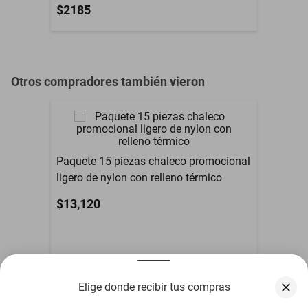
Material
amarillo
Plástico
$2185
Dimensiones (L x Al x
0.10 m x 0.10 m x 0.10
An)
m
Otros compradores también vieron
Paquete 15 piezas chaleco promocional
ligero de nylon con relleno térmico
$13,120
Elige donde recibir tus compras