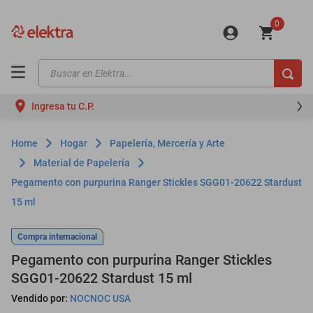
0
Buscar en Elektra...
TÉRMINOS MÁS BUSCADOS
Ingresa tu C.P.
motos
moto
Hogar
Papelería, Mercería y Arte
celulares
Material de Papelería
Pegamento con purpurina Ranger Stickles SGG01-20622 Stardust
iphones
15 ml
refrigeradores
lavadoras
Compra internacional
Pegamento con purpurina Ranger Stickles
colchones
SGG01-20622 Stardust 15 ml
salas
Vendido por:
NOCNOC USA
oppo