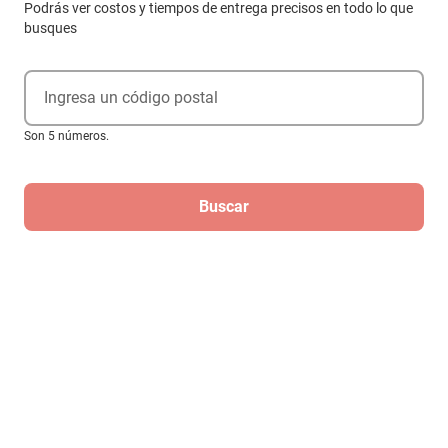
Podrás ver costos y tiempos de entrega precisos en todo lo que
busques
Ingresa un código postal
Son 5 números.
Buscar
Regístrate
Para recibir las mejores ofertas de
Elektra
¡Regístrate!
Al registrarme, acepto que mis datos sean tratados para fines
mercadotécnicos de acuerdo al
Aviso de Privacidad