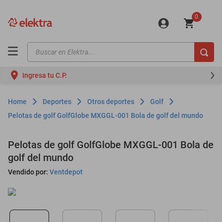
0
Buscar en Elektra...
TÉRMINOS MÁS BUSCADOS
Ingresa tu C.P.
motos
moto
Deportes
Otros deportes
Golf
celulares
Pelotas de golf GolfGlobe MXGGL-001 Bola de golf del mundo
iphones
Pelotas de golf GolfGlobe MXGGL-001 Bola de
refrigeradores
golf del mundo
lavadoras
Vendido por:
Ventdepot
colchones
salas
motoneta