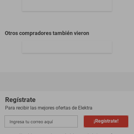
Modelo
MXGGL-001
Acorde a la políticas
Garantía con Proveedor
VentDepot
Material
Caucho Sintético Relleno
Capacidad de Carga
No aplica
Color
Multicolor
Contenido del Empaque
1
Compra internacional
Guante de golf PUMA Flexlite talla
grande para mano izquierda blanco y
azul
$519
$473
-
8
%