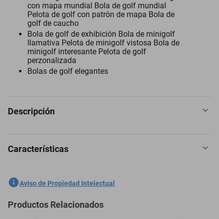
con mapa mundial Bola de golf mundial
Pelota de golf con patrón de mapa Bola de
golf de caucho
Bola de golf de exhibición Bola de minigolf
llamativa Pelota de minigolf vistosa Bola de
minigolf interesante Pelota de golf
perzonalizada
Bolas de golf elegantes
Descripción
Características
Pelotas de golf 1 Pza, 4.2 cm Ø, Golf o Minigolf, Caucho Sintético,
Multicolor. Pelota de golf con mapa mundial Bola de golf de
exhibición Bola de golf de gama alta
SKU
1300776082
Aviso de Propiedad Intelectual
Marca
VENTDEPOT
Productos Relacionados