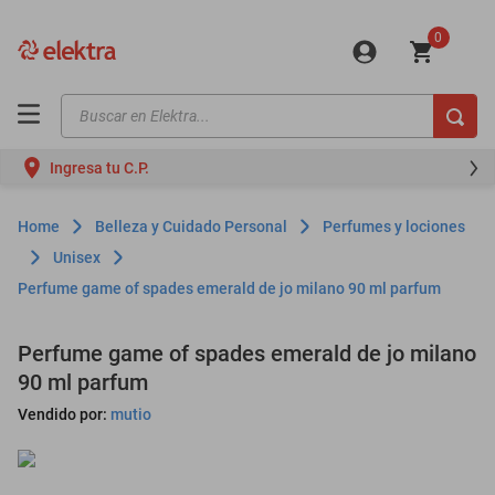
0
Buscar en Elektra...
TÉRMINOS MÁS BUSCADOS
Ingresa tu C.P.
motos
moto
Belleza y Cuidado Personal
Perfumes y lociones
celulares
Unisex
Perfume game of spades emerald de jo milano 90 ml parfum
iphones
refrigeradores
Perfume game of spades emerald de jo milano
lavadoras
90 ml parfum
colchones
Vendido por:
mutio
salas
oppo