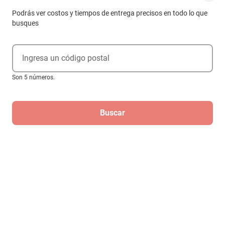
Podrás ver costos y tiempos de entrega precisos en todo lo que
busques
Ingresa un código postal
Son 5 números.
Buscar
Bharara Chocolate EDP 100 Ml Unisex
$2440
$2020
-
17
%
Hasta
3
MSI
de
$673.33