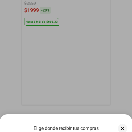
$2520
Género
Mujer
$1999
-
20
%
Jengibre, neroli y flor de
Notas
azahar
Hasta
3
MSI
de
$666.33
Presentación
Líquido
Perfume game of
Contenido del Empaque
spades emerald de jo
milano 90 ml parfum
Meses de Garantía
03 MESES
Otros compradores también vieron
Elige donde recibir tus compras