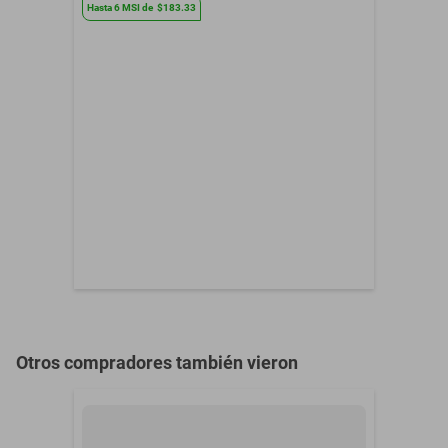
Hasta
6
MSI
de
$183.33
Familia Olfativa
Moderno
Garantía con Proveedor
Sin garantía
Género
Hombre
Presentación
Eau de Parfum 75 ml
Otros compradores también vieron