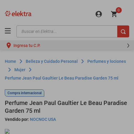
0
Buscar en Elektra...
TÉRMINOS MÁS BUSCADOS
Ingresa tu C.P.
motos
moto
Belleza y Cuidado Personal
Perfumes y lociones
celulares
Mujer
Perfume Jean Paul Gaultier Le Beau Paradise Garden 75 ml
iphones
refrigeradores
Compra internacional
lavadoras
Perfume Jean Paul Gaultier Le Beau Paradise
Garden 75 ml
colchones
Vendido por:
NOCNOC USA
salas
oppo