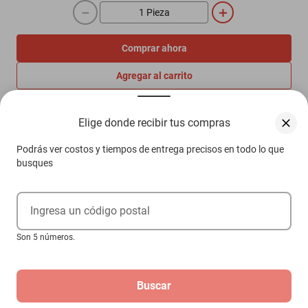
－
＋
Comprar ahora
Agregar al carrito
Elige donde recibir tus compras
Compra 100% protegida
Garantía de Satisfacción
Podrás ver costos y tiempos de entrega precisos en todo lo que
Más información aquí.
busques
Ingresa un código postal
Descripción
Son 5 números.
Características
Urban Hero de Jimmy Choo es una fragancia de la familia olfativa
Buscar
Amaderada Especiada para Hombres. Esta fragrancia es
nueva.Las Notas de Salida son pimienta negra y Cal del dedo las