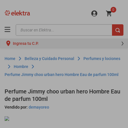
0
Buscar en Elektra...
TÉRMINOS MÁS BUSCADOS
Ingresa tu C.P.
motos
moto
Belleza y Cuidado Personal
Perfumes y lociones
celulares
Hombre
Perfume Jimmy choo urban hero Hombre Eau de parfum 100ml
iphones
refrigeradores
Perfume Jimmy choo urban hero Hombre Eau
lavadoras
de parfum 100ml
colchones
Vendido por:
demayoreo
salas
oppo