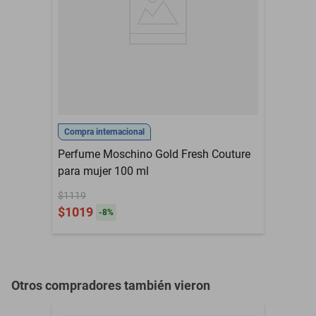
ml
Familia Olfativa
Golosos
Garantía con Proveedor
Sin garantía
Género
Unisex
Lichi rosa benjuí frutas
Notas
ámbar maderas
Compra internacional
Perfume Moschino Gold Fresh Couture
Presentación
Eau de Parfum 10 ml
para mujer 100 ml
Meses de Garantía
NO APLICA
$1119
$1019
-
8
%
Otros compradores también vieron