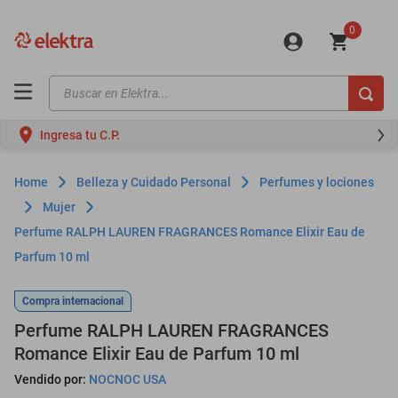
0
Buscar en Elektra...
TÉRMINOS MÁS BUSCADOS
Ingresa tu C.P.
motos
moto
Belleza y Cuidado Personal
Perfumes y lociones
celulares
Mujer
Perfume RALPH LAUREN FRAGRANCES Romance Elixir Eau de
iphones
Parfum 10 ml
refrigeradores
lavadoras
Compra internacional
Perfume RALPH LAUREN FRAGRANCES
colchones
Romance Elixir Eau de Parfum 10 ml
salas
Vendido por:
NOCNOC USA
oppo