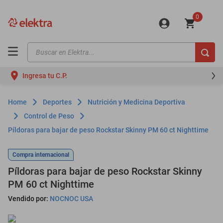
0
Buscar en Elektra...
TÉRMINOS MÁS BUSCADOS
Ingresa tu C.P.
motos
moto
Deportes
Nutrición y Medicina Deportiva
celulares
Control de Peso
Píldoras para bajar de peso Rockstar Skinny PM 60 ct Nighttime
iphones
refrigeradores
Compra internacional
lavadoras
Píldoras para bajar de peso Rockstar Skinny
PM 60 ct Nighttime
colchones
Vendido por:
NOCNOC USA
salas
oppo