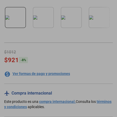
motoneta
$1012
$921
-
8
%
Ver formas de pago y promociones
Compra internacional
Este producto es una
compra internacional.
Consulta los
términos
y condiciones
aplicables.