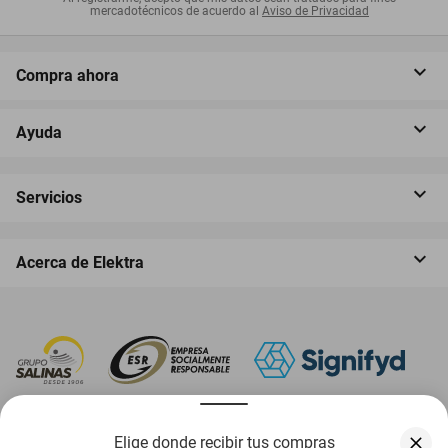
mercadotécnicos de acuerdo al
Aviso de Privacidad
Compra ahora
Ayuda
Servicios
Acerca de Elektra
‎ Descarga nuestra App Elektra
Elige donde recibir tus compras