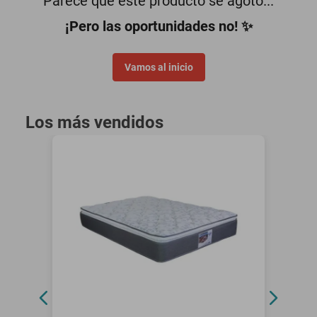
Parece que este producto se agotó...
oppo
¡Pero las oportunidades no! ✨
Vamos al inicio
Los más vendidos