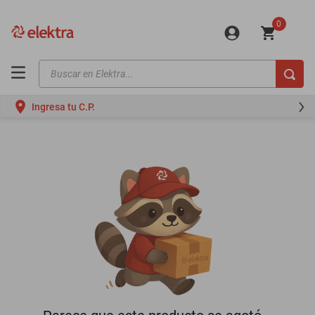
0
Buscar en Elektra...
TÉRMINOS MÁS BUSCADOS
Ingresa tu C.P.
motos
moto
celulares
iphones
refrigeradores
lavadoras
colchones
salas
motoneta