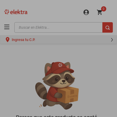
0
Buscar en Elektra...
TÉRMINOS MÁS BUSCADOS
Ingresa tu C.P.
motos
moto
celulares
iphones
refrigeradores
lavadoras
colchones
salas
oppo