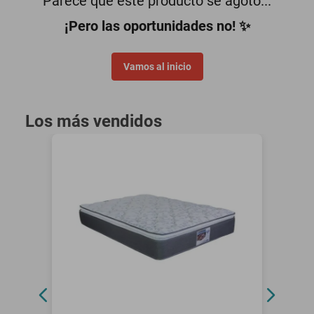
Parece que este producto se agotó...
motoneta
¡Pero las oportunidades no! ✨
Vamos al inicio
Los más vendidos