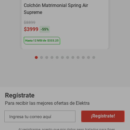
Colchón Matrimonial Spring Air
Supreme
$8899
$3999
-
55
%
Hasta
12
MSI
de
$333.25
Regístrate
Para recibir las mejores ofertas de
Elektra
¡Regístrate!
Al registrarme, acepto que mis datos sean tratados para fines